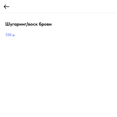
Шугаринг/воск брови
350
р.